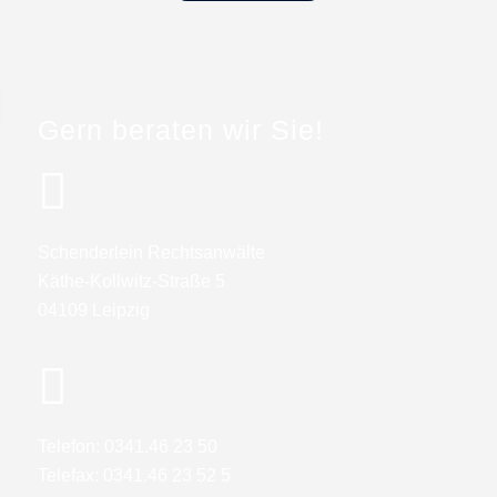
Gern beraten wir Sie!
Schenderlein Rechtsanwälte
Käthe-Kollwitz-Straße 5
04109 Leipzig
Telefon: 0341.46 23 50
Telefax: 0341.46 23 52 5