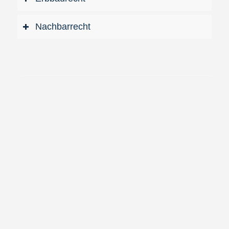
Nachbarrecht
Gern beraten wir Sie!
Schenderlein Rechtsanwälte