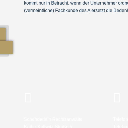
kommt nur in Betracht, wenn der Unternehmer ord
(vermeintliche) Fachkunde des A ersetzt die Beden
Bauvertrag:
Schadensersatz bei
unrealistischer Planung
durch Architekten
Schenderlein Rechtsanwälte
Telefon
Käthe-Kollwitz-Straße 5
Telefax