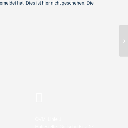
ldet hat. Dies ist hier nicht geschehen. Die
!
ÖVM: Linie 1
Haltestelle „Gottschedstraße“