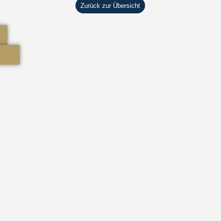
Zurück zur Übersicht
Gern beraten wir Sie!
Schenderlein Rechtsanwälte
Käthe-Kollwitz-Straße 5
04109 Leipzig
Telefon: 0341.46 23 50