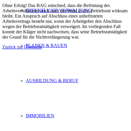
Ohne Erfolg! Das BAG entschied, dass die Befristung des
ÖFFENTLICHE VERWALTUNG
Arbeitsverhältnisses auch nach der Wahl in den Betriebsrat wirksam
bleibt. Ein Anspruch auf Abschluss eines unbefristeten
Arbeitsvertrags besteht nur, wenn der Arbeitgeber den Abschluss
wegen der Betriebsratstätigkeit verweigert. Im vorliegenden Fall
konnte der Kläger nicht nachweisen, dass seine Betriebsratstätigkeit
der Grund für die Nichtverlängerung war.
PLANEN & BAUEN
Zurück zur Übersicht
Gern beraten wir Sie!
Gern beraten wir Sie!
AUSBILDUNG & BERUF
IMMOBILIEN
Schenderlein Rechtsanwälte
Käthe-Kollwitz-Straße 5