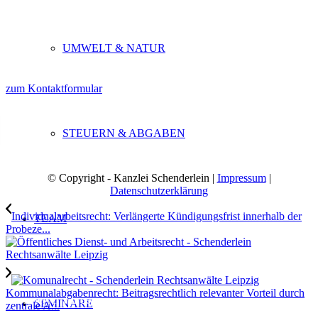
04109 Leipzig
UMWELT & NATUR
Telefon: 0341.46 23 50
Telefax: 0341.46 23 52 5
zum Kontaktformular
STEUERN & ABGABEN
Montag – Freitag
8:00 – 12:00 Uhr
© Copyright - Kanzlei Schenderlein |
Impressum
|
Datenschutzerklärung
13:00 – 16:30 Uhr
Individualarbeitsrecht: Verlängerte Kündigungsfrist innerhalb der
(telefonische Absprachen erbeten)
TEAM
Probeze...
ÖVM: Linie 1
Haltestelle „Gottschedstraße“
Kommunalabgabenrecht: Beitragsrechtlich relevanter Vorteil durch
(unmittelbar vor der Kanzlei)
SEMINARE
zentrale A...